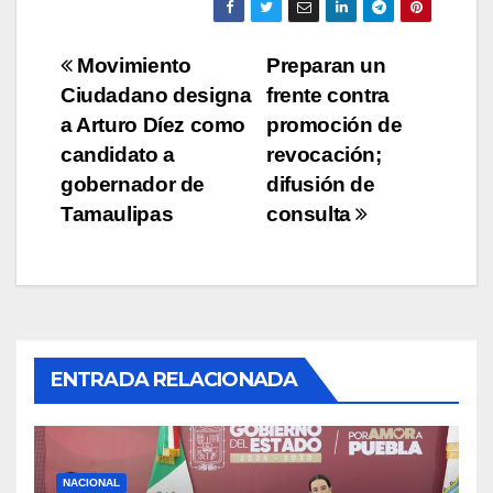
Navegación
Movimiento
Preparan un
Ciudadano designa
frente contra
de
a Arturo Díez como
promoción de
entradas
candidato a
revocación;
gobernador de
difusión de
Tamaulipas
consulta
ENTRADA RELACIONADA
NACIONAL