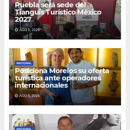
Puebla será sede del
Tianguis Turístico México
2027
AGO 5, 2026
NACIONAL
Posiciona Morelos su oferta
turística ante operadores
internacionales
AGO 5, 2026
NACIONAL