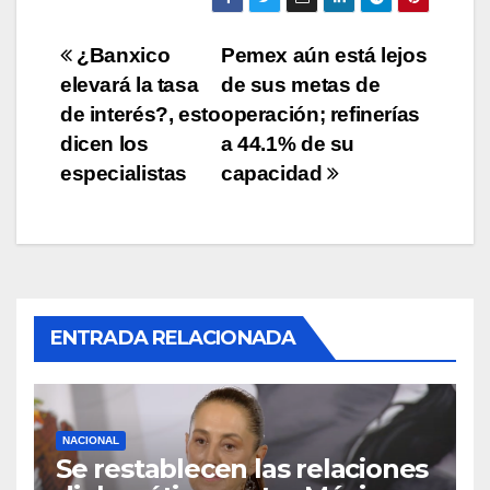
Navegación
¿Banxico
Pemex aún está lejos
elevará la tasa
de sus metas de
de
de interés?, esto
operación; refinerías
entradas
dicen los
a 44.1% de su
especialistas
capacidad
ENTRADA RELACIONADA
NACIONAL
Se restablecen las relaciones