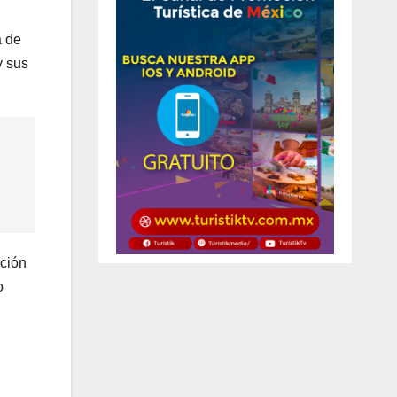
a de
y sus
ación
o