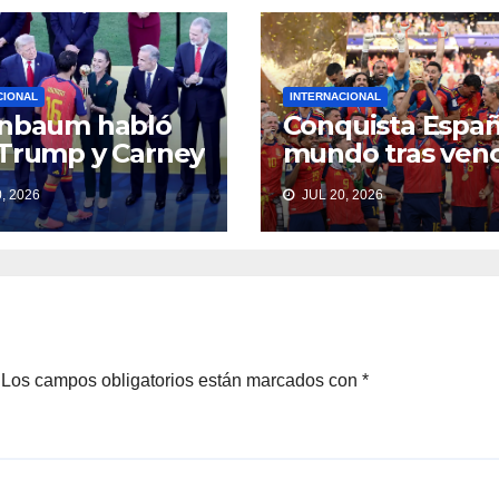
CIONAL
INTERNACIONAL
inbaum habló
Conquista Españ
Trump y Carney
mundo tras ven
e el TMEC
1-0 a Argentina
, 2026
JUL 20, 2026
Los campos obligatorios están marcados con
*