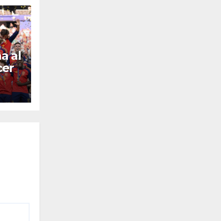
a al
cer