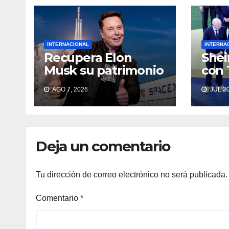
INTERNACIONAL
INTERNA
Recupera Elon
She
Musk su patrimonio
con 
de 800 MDD, tras
sobr
AGO 7, 2026
JUL 20
caída de acciones
de SpaceX
Deja un comentario
Tu dirección de correo electrónico no será publicada.
Comentario
*