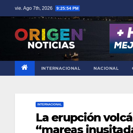
Saltar
vie. Ago 7th, 2026
9:25:55 PM
al
contenido
INTERNACIONAL
NACIONAL
INTERNACIONAL
La erupción volc
“mareas inusitad