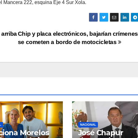
iel Mancera 222, esquina Eje 4 Sur Xola.
 arriba
Chip y placa electrónicos, bajarían crímene
se cometen a bordo de motocicletas
L
NACIONAL
ciona Morelos
José Chapur