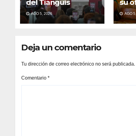
del Tianguis
su o
Turístico México
ante
AGO 5, 2026
AGO 5,
2027
inte
Deja un comentario
Tu dirección de correo electrónico no será publicada.
Comentario
*