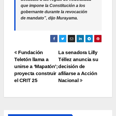
que impone la Constitución a los
gobernante durante la revocación
de mandato”, dijo Murayama.
Navegación
Fundación
La senadora Lilly
Teletón llama a
Téllez anuncia su
de
unirse a ‘Mapatón’;
decisión de
entradas
proyecta construir
afiliarse a Acción
el CRIT 25
Nacional