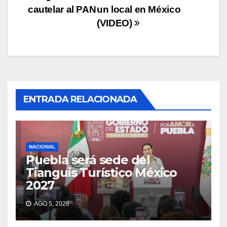
cautelar al PAN
un local en México
(VIDEO)
ENTRADA RELACIONADA
NACIONAL
Puebla será sede del
Tianguis Turístico México
2027
AGO 5, 2026