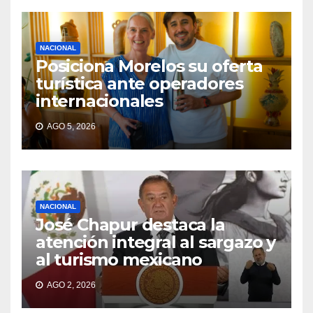
NACIONAL
Posiciona Morelos su oferta
turística ante operadores
internacionales
AGO 5, 2026
NACIONAL
José Chapur destaca la
atención integral al sargazo y
al turismo mexicano
AGO 2, 2026