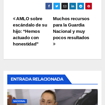
Navegación
AMLO sobre
Muchos recursos
escándalo de su
para la Guardia
de
hijo: “Hemos
Nacional y muy
entradas
actuado con
pocos resultados
honestidad”
ENTRADA RELACIONADA
NACIONAL