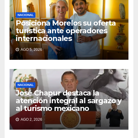
NACIONAL
Posiciona Morelos su oferta
turística ante operadores
internacionales
AGO 5, 2026
NACIONAL
José Chapur destaca la
atención integral al sargazo y
al turismo mexicano
AGO 2, 2026