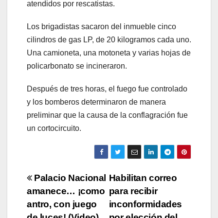
atendidos por rescatistas.
Los brigadistas sacaron del inmueble cinco
cilindros de gas LP, de 20 kilogramos cada uno.
Una camioneta, una motoneta y varias hojas de
policarbonato se incineraron.
Después de tres horas, el fuego fue controlado
y los bomberos determinaron de manera
preliminar que la causa de la conflagración fue
un cortocircuito.
Navegación
Palacio Nacional
Habilitan correo
amanece… ¡como
para recibir
de
antro, con juego
inconformidades
de luces! (Video)
por elección del