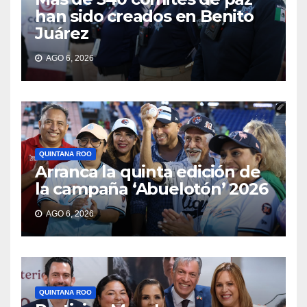
han sido creados en Benito
Juárez
AGO 6, 2026
QUINTANA ROO
Arranca la quinta edición de
la campaña ‘Abuelotón’ 2026
AGO 6, 2026
QUINTANA ROO