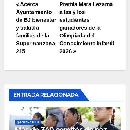
Navegación
Acerca
Premia Mara Lezama
Ayuntamiento
a las y los
de
de BJ bienestar
estudiantes
entradas
y salud a
ganadores de la
familias de la
Olimpiada del
Supermanzana
Conocimiento Infantil
215
2026
ENTRADA RELACIONADA
QUINTANA ROO
Más de 340 comités de paz