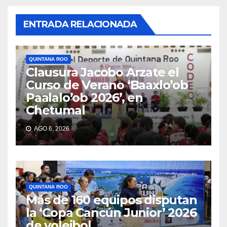
ENTRADA RELACIONADA
QUINTANA ROO
Clausura Jacobo Arzate el
Curso de Verano ‘Baaxlo’ob
Paalalo’ob 2026’, en
Chetumal
AGO 6, 2026
QUINTANA ROO
Más de 160 equipos disputan
la ‘Copa Cancún Junior’ 2026
de voleibol