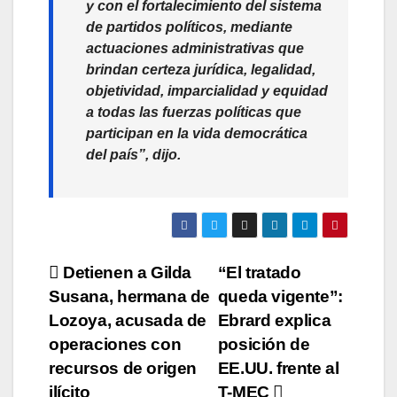
y con el fortalecimiento del sistema
de partidos políticos, mediante
actuaciones administrativas que
brindan certeza jurídica, legalidad,
objetividad, imparcialidad y equidad
a todas las fuerzas políticas que
participan en la vida democrática
del país”,
dijo.
Navegación
Detienen a Gilda
“El tratado
Susana, hermana de
queda vigente”:
de
Lozoya, acusada de
Ebrard explica
entradas
operaciones con
posición de
recursos de origen
EE.UU. frente al
ilícito
T-MEC