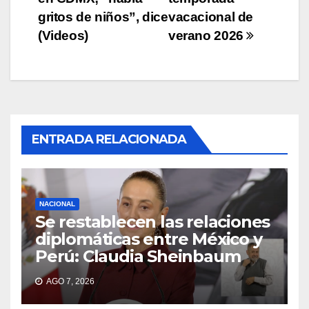
entradas
gritos de niños”, dice
vacacional de
(Videos)
verano 2026
ENTRADA RELACIONADA
NACIONAL
Se restablecen las relaciones
diplomáticas entre México y
Perú: Claudia Sheinbaum
AGO 7, 2026