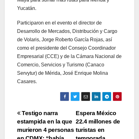
Yucatán.
Participaron en el evento el director de
Desarrollo de Mercados, Distribución y Cargo
de Volaris, Jorge Roberto García Rojas, así
como el presidente del Consejo Coordinador
Empresarial (CCE) y de la Cámara Nacional de
Comercio, Servicios y Turismo (Canaco
Servytur) de Mérida, José Enrique Molina
Casares.
Navegación
Testigo narra
Espera México
estampida en la que
22.4 millones de
de
murieron 4 personas
turistas en
en CDMX; “había
temporada