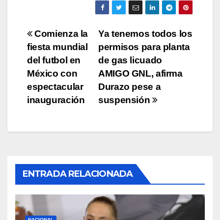
Navegación
Comienza la
Ya tenemos todos los
fiesta mundial
permisos para planta
de
del futbol en
de gas licuado
entradas
México con
AMIGO GNL, afirma
espectacular
Durazo pese a
inauguración
suspensión
ENTRADA RELACIONADA
NACIONAL