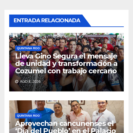
ENTRADA RELACIONADA
QUINTANA ROO
Lleva Gino Segura el mensaje
de unidad y transformación a
Cozumel con trabajo cercano
AGO 8, 2026
QUINTANA ROO
Aprovechan cancunenses el
‘Día del Pueblo’ en el Palacio