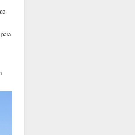
182
 para
n