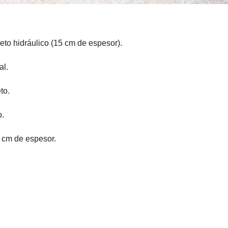
to hidráulico (15 cm de espesor).
al.
to.
o.
7 cm de espesor.