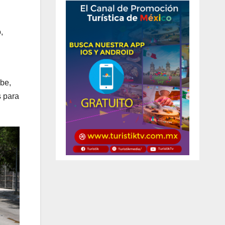
,
ibe,
s para