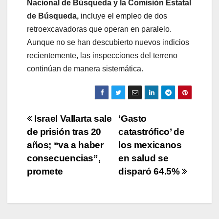
Nacional de Búsqueda y la Comisión Estatal
de Búsqueda,
incluye el empleo de dos
retroexcavadoras que operan en paralelo.
Aunque no se han descubierto nuevos indicios
recientemente, las inspecciones del terreno
continúan de manera sistemática.
Navegación
Israel Vallarta sale
‘Gasto
de prisión tras 20
catastrófico’ de
de
años; “va a haber
los mexicanos
entradas
consecuencias”,
en salud se
promete
disparó 64.5%