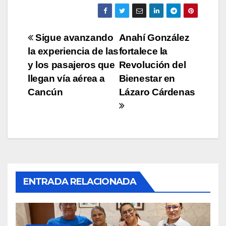
Navegación
Sigue avanzando
Anahí González
la experiencia de las
fortalece la
de
y los pasajeros que
Revolución del
entradas
llegan vía aérea a
Bienestar en
Cancún
Lázaro Cárdenas
ENTRADA RELACIONADA