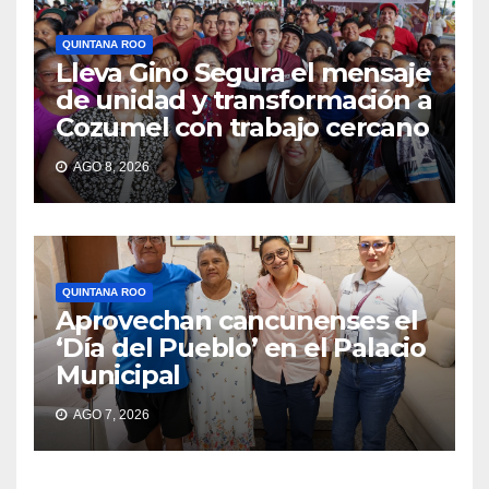
QUINTANA ROO
Lleva Gino Segura el mensaje
de unidad y transformación a
Cozumel con trabajo cercano
AGO 8, 2026
QUINTANA ROO
Aprovechan cancunenses el
‘Día del Pueblo’ en el Palacio
Municipal
AGO 7, 2026