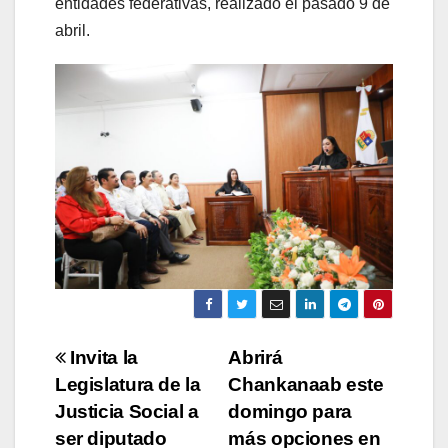
entidades federativas, realizado el pasado 9 de
abril.
Navegación
Invita la
Abrirá
Legislatura de la
Chankanaab este
de
Justicia Social a
domingo para
entradas
ser diputado
más opciones en