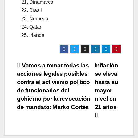
Dinamarca
Brasil
Noruega
Qatar
Irlanda
Navegación
Vamos a tomar todas las
Inflación
acciones legales posibles
se eleva
de
contra el activismo político
hasta su
entradas
de funcionarios del
mayor
gobierno por la revocación
nivel en
de mandato: Marko Cortés
21 años