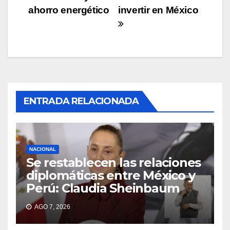
entradas
ahorro energético
invertir en México
ENTRADA RELACIONADA
NACIONAL
Se restablecen las relaciones
diplomáticas entre México y
Perú: Claudia Sheinbaum
AGO 7, 2026