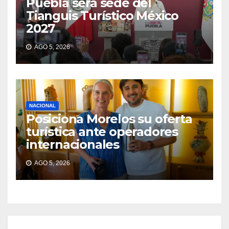
Puebla será sede del
Tianguis Turístico México
2027
AGO 5, 2026
NACIONAL
Posiciona Morelos su oferta
turística ante operadores
internacionales
AGO 5, 2026