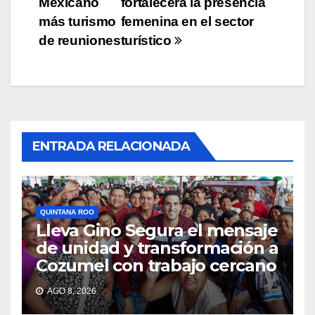
Mexicano
fortalecerá la presencia
entradas
más turismo
femenina en el sector
de reuniones
turístico
ENTRADA RELACIONADA
QUINTANA ROO
Lleva Gino Segura el mensaje
de unidad y transformación a
Cozumel con trabajo cercano
AGO 8, 2026