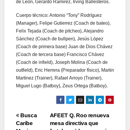
de León, Gerardo Ramirez, Irving Ballesteros.
Cuerpo técnico: Antonio “Tony” Rodríguez
(Manager), Felipe Gutierrez (Coach de bateo),
Felix Tejada (Coach de pitcheo), Alejandro
Sánchez (Coach de bullpen), Jesús López
(Coach de primera base) Juan de Dios Chávez
(Coach de tercera base) Francisco Chávez
(Coach de infield), Joseph Molina (Coach de
outfield), Eric Herrera (Preparador físico), Martin
Martinez (Trainer), Rafael Arroyo (Trainer),
Miguel Lugo (Batboy), Zeus Ortega (Batboy).
Navegación
Busca
AFEET Q. Roo renueva
Caribe
mesa directiva que
de