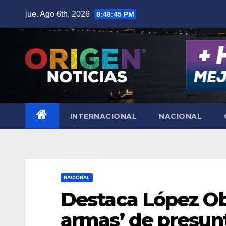
Saltar
jue. Ago 6th, 2026
8:48:46 PM
al
contenido
INTERNACIONAL
NACIONAL
NACIONAL
Destaca López Ob
armas’ de presun