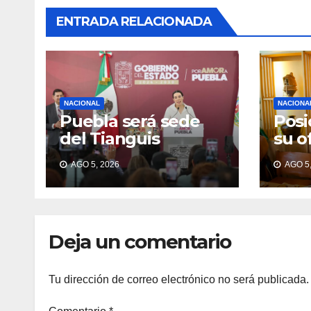
ENTRADA RELACIONADA
NACIONAL
NACIONA
Puebla será sede
Posi
del Tianguis
su o
Turístico México
ante
AGO 5, 2026
AGO 5,
2027
inte
Deja un comentario
Tu dirección de correo electrónico no será publicada.