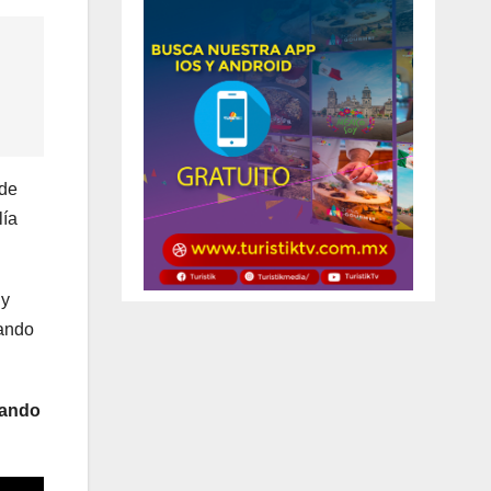
 de
lía
 y
vando
uando