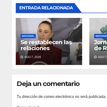
ENTRADA RELACIONADA
NACIONAL
NACIONA
Se restablecen las
Jorn
relaciones
de R
diplomáticas entre
202
AGO 7, 2026
AGO 7,
México y Perú:
Claudia Sheinbaum
Deja un comentario
Tu dirección de correo electrónico no será publicada.