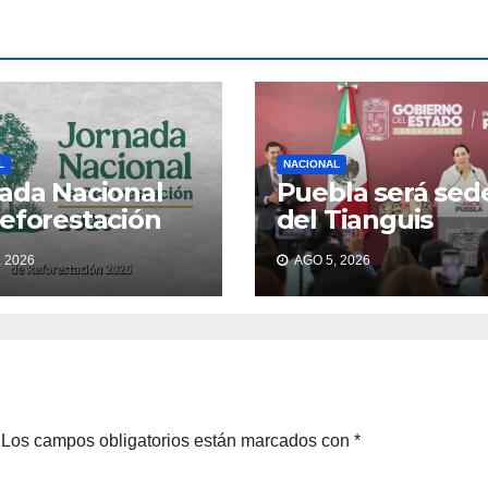
L
NACIONAL
ada Nacional
Puebla será sed
eforestación
del Tianguis
6
Turístico México
 2026
AGO 5, 2026
2027
Los campos obligatorios están marcados con
*