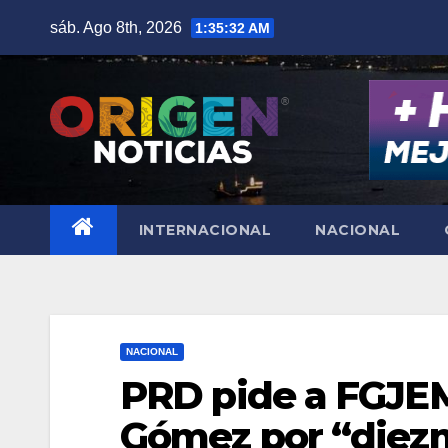
Saltar
sáb. Ago 8th, 2026
1:35:34 AM
al
contenido
INTERNACIONAL
NACIONAL
NACIONAL
PRD pide a FGJEM
Gómez por “diez