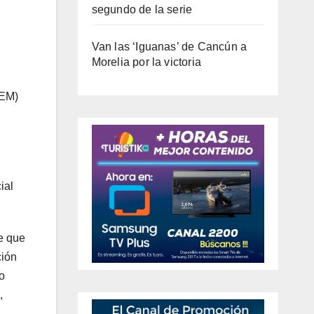
segundo de la serie
Van las ‘Iguanas’ de Cancún a
Morelia por la victoria
JEM)
ial
ce que
ción
o
,