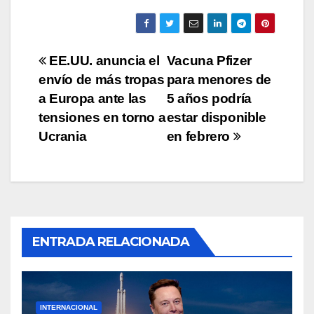
Navegación
EE.UU. anuncia el
Vacuna Pfizer
envío de más tropas
para menores de
de
a Europa ante las
5 años podría
entradas
tensiones en torno a
estar disponible
Ucrania
en febrero
ENTRADA RELACIONADA
INTERNACIONAL