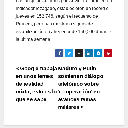
Las hospitalizaciones por Covid-19, también un
indicador rezagado, establecieron un récord el
jueves en 152,746, según el recuento de
Reuters, pero han mostrado signos de
estabilización en alrededor de 150,000 durante
la última semana.
Navegación
Google trabaja
Maduro y Putin
en unos lentes
sostienen diálogo
de
de realidad
telefónico sobre
entradas
mixta; esto es lo
‘cooperación’ en
que se sabe
avances temas
militares