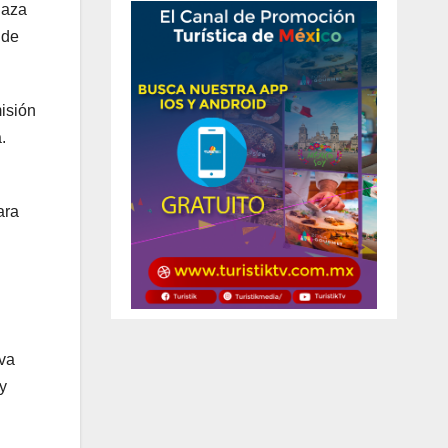
laza
 de
isión
.
ara
uva
y