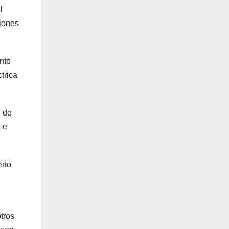
l
siones
nto
trica
n de
o e
erto
tros