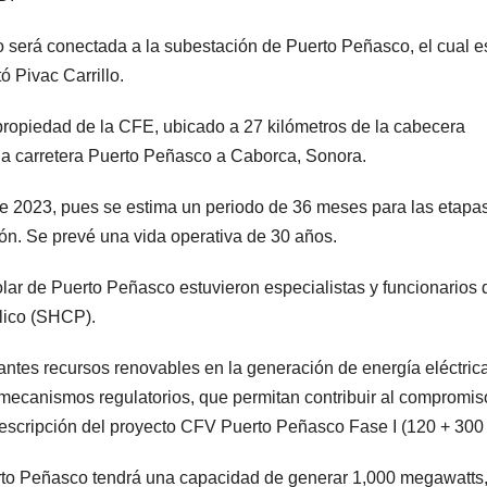
co será conectada a la subestación de Puerto Peñasco, el cual e
 Pivac Carrillo.
 propiedad de la CFE, ubicado a 27 kilómetros de la cabecera
 la carretera Puerto Peñasco a Caborca, Sonora.
de 2023, pues se estima un periodo de 36 meses para las etapa
ción. Se prevé una vida operativa de 30 años.
olar de Puerto Peñasco estuvieron especialistas y funcionarios 
lico (SHCP).
tes recursos renovables en la generación de energía eléctrica
mecanismos regulatorios, que permitan contribuir al compromis
descripción del proyecto CFV Puerto Peñasco Fase I (120 + 30
rto Peñasco tendrá una capacidad de generar 1,000 megawatts,