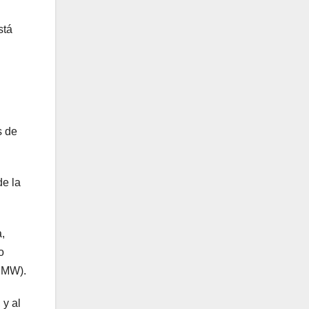
stá
s de
de la
,
o
0 MW).
 y al