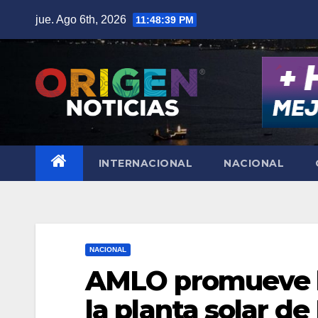
Saltar
jue. Ago 6th, 2026
11:48:40 PM
al
contenido
INTERNACIONAL
NACIONAL
NACIONAL
AMLO promueve la
la planta solar d