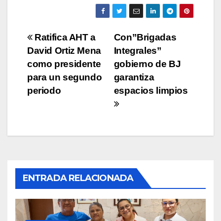
Navegación
Ratifica AHT a
Con”Brigadas
David Ortiz Mena
Integrales”
de
como presidente
gobierno de BJ
entradas
para un segundo
garantiza
periodo
espacios limpios
ENTRADA RELACIONADA