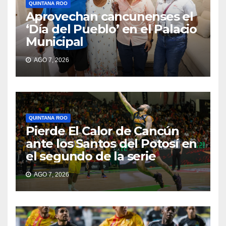
QUINTANA ROO
Aprovechan cancunenses el
‘Día del Pueblo’ en el Palacio
Municipal
AGO 7, 2026
QUINTANA ROO
Pierde El Calor de Cancún
ante los Santos del Potosí en
el segundo de la serie
AGO 7, 2026