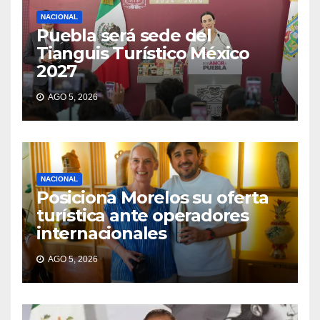
NACIONAL
Puebla será sede del
Tianguis Turístico México
2027
AGO 5, 2026
NACIONAL
Posiciona Morelos su oferta
turística ante operadores
internacionales
AGO 5, 2026