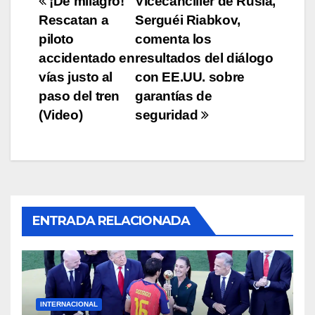
Navegación
¡De milagro!
Vicecanciller de Rusia,
Rescatan a
Serguéi Riabkov,
de
piloto
comenta los
entradas
accidentado en
resultados del diálogo
vías justo al
con EE.UU. sobre
paso del tren
garantías de
(Video)
seguridad
ENTRADA RELACIONADA
INTERNACIONAL