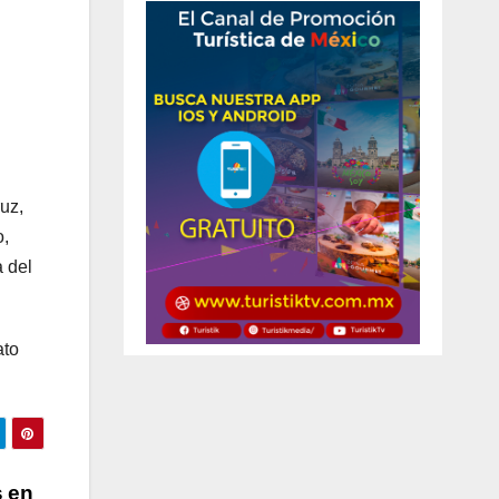
uz,
o,
a del
ato
s en