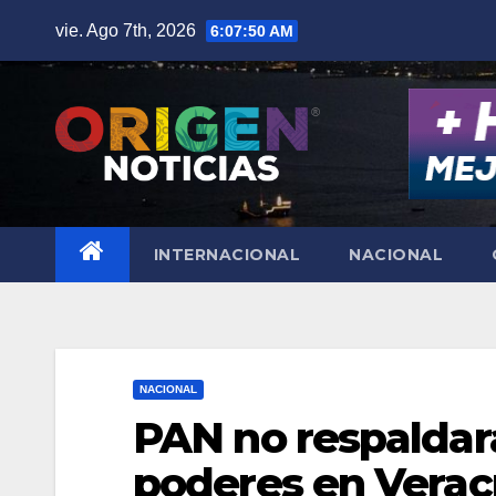
Saltar
vie. Ago 7th, 2026
6:07:51 AM
al
contenido
INTERNACIONAL
NACIONAL
NACIONAL
PAN no respaldar
poderes en Verac