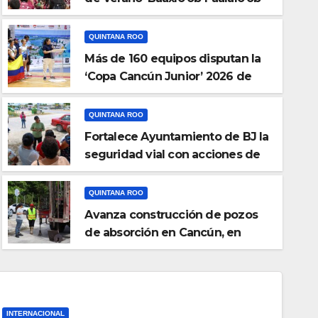
2026’, en Chetumal
QUINTANA ROO
Más de 160 equipos disputan la
‘Copa Cancún Junior’ 2026 de
voleibol
QUINTANA ROO
Fortalece Ayuntamiento de BJ la
seguridad vial con acciones de
TANA ROO
mantenimiento
rtalece Ayuntamiento de BJ la
QUINTANA ROO
on acciones de mantenimient
Avanza construcción de pozos
de absorción en Cancún, en
tiempo y forma
INTERNACIONAL