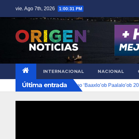
Saltar
vie. Ago 7th, 2026
1:00:32 PM
al
contenido
INTERNACIONAL
NACIONAL
Última entrada
zate el Curso de Verano ‘Baaxlo’ob Paalalo’ob 2026’, en Che