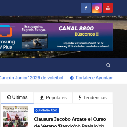
r’ 2026 de voleibol
Fortalece Ayuntamiento de BJ la segu
Últimas
Populares
Tendencias
QUINTANA ROO
Clausura Jacobo Arzate el Curso
de Verano ‘Baaxlo’ob Paalalo’ob