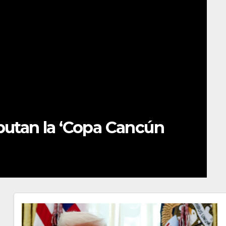
QUIN
tan la ‘Copa Cancún
Fo
c